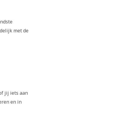
endste
delijk met de
 jij iets aan
eren en in