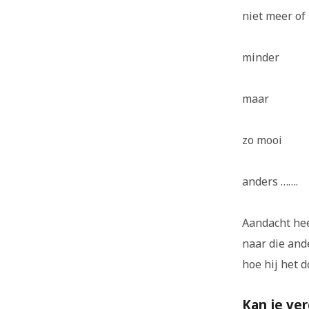
niet meer of
minder
maar
zo mooi
anders …….
Aandacht hee
naar die ande
hoe hij het 
Kan je ve