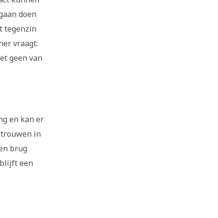
 gaan doen
et tegenzin
ner vraagt:
het geen van
ng en kan er
rtrouwen in
een brug
blijft een