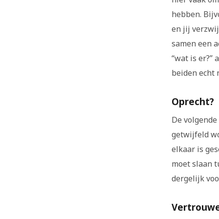
hebben. Bijv
en jij verzwi
samen een ac
“wat is er?” 
beiden echt n
Oprecht?
De volgende 
getwijfeld w
elkaar is ge
moet slaan t
dergelijk vo
Vertrouwe