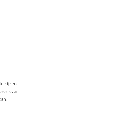
te kijken
deren over
kan.