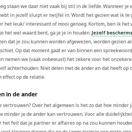
g staan we daar niet vaak bij stil in de liefde. Wanneer je 
bt in jezelf sluipt er twijfel in. Wordt het gezien wat ik te
er het leuk/ interessant of mooi genoeg. Kortom, ben ik het
 je het wel waard bent, ga je je in houden.
Jezelf bescherm
jzen dat je zou kunnen worden afgewezen, worden gezien al
rt schiet. Op dat moment gaat er van binnen een spreekwoord
en nemen we (vaak onbewust) het zekere voor het onzekere
zelf achterhouden. Niet delen met de ander en dat heeft op d
 effect op de relatie.
n in de ander
te vertrouwen? Over het algemeen is het zo dat hoe minder j
e minder je de ander kan vertrouwen. Voor alle duidelijkhei
r het feit dat je partner er affaires op na zou kunnen houde
 veel kleinere dingen die op de lange termijn een grote im