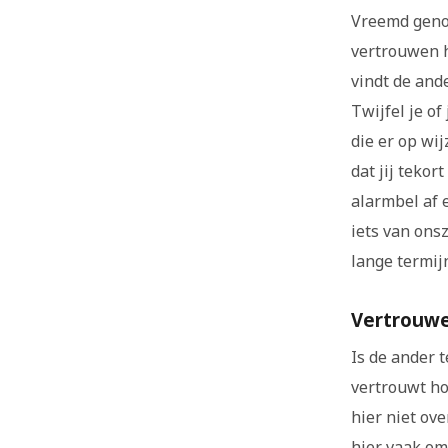
Vreemd genoe
vertrouwen he
vindt de and
Twijfel je of
die er op wi
dat jij teko
alarmbel af 
iets van ons
lange termijn
Vertrouwe
Is de ander 
vertrouwt ho
hier niet ove
hier vaak om