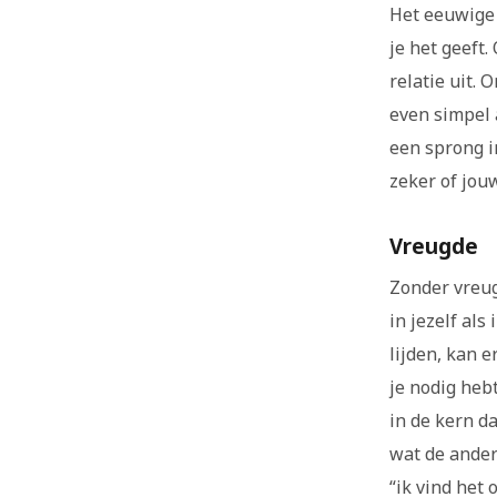
Het eeuwige 
je het geeft
relatie uit.
even simpel 
een sprong i
zeker of jo
Vreugde
Zonder vreug
in jezelf als
lijden, kan e
je nodig hebt
in de kern d
wat de ander
“ik vind het 