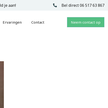
d je aan!
Bel direct 06 517 63 867
Ervaringen
Contact
Neem contact op