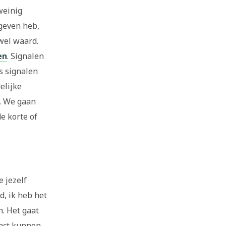
weinig
 geven heb,
 wel waard.
en
. Signalen
s signalen
elijke
. We gaan
e korte of
e jezelf
d, ik heb het
n. Het gaat
pact kunnen