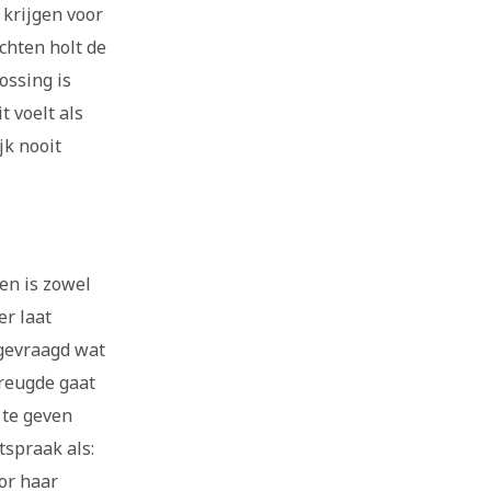
 krijgen voor
chten holt de
ossing is
t voelt als
jk nooit
en is zowel
er laat
afgevraagd wat
Vreugde gaat
 te geven
tspraak als:
oor haar